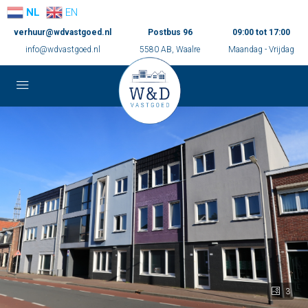
NL
EN
verhuur@wdvastgoed.nl
Postbus 96
09:00 tot 17:00
info@wdvastgoed.nl
5580 AB, Waalre
Maandag - Vrijdag
3