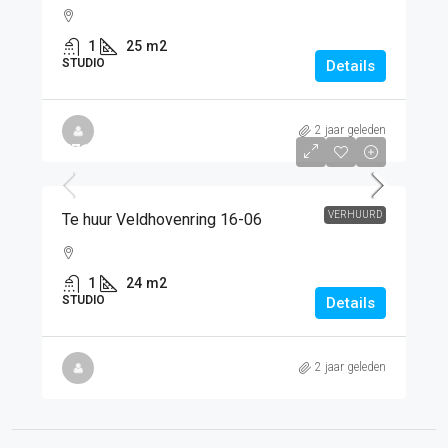
1
25
m2
STUDIO
Details
2 jaar geleden
€715
/PM
VERHUURD
Te huur Veldhovenring 16-06
1
24
m2
STUDIO
Details
2 jaar geleden