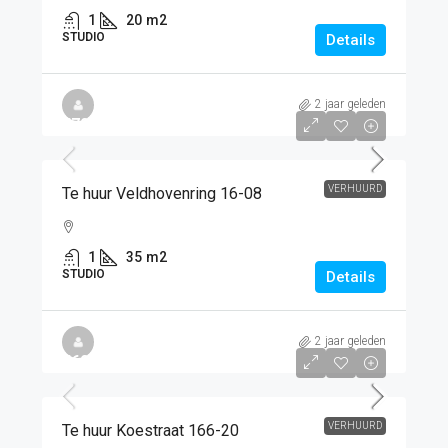
1
20
m2
STUDIO
Details
2 jaar geleden
€725
/PM
VERHUURD
Te huur Veldhovenring 16-08
1
35
m2
STUDIO
Details
2 jaar geleden
€620
/PM
VERHUURD
Te huur Koestraat 166-20