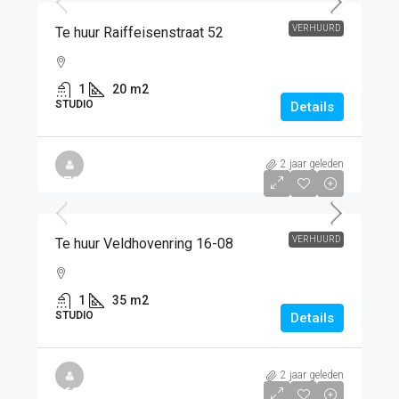
VERHUURD
Te huur Raiffeisenstraat 52
1
20
m2
STUDIO
Details
2 jaar geleden
€725
/PM
VERHUURD
Te huur Veldhovenring 16-08
1
35
m2
STUDIO
Details
2 jaar geleden
€620
/PM