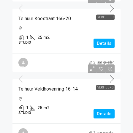
VERHUURD
Te huur Koestraat 166-20
1
25
m2
STUDIO
Details
2 jaar geleden
€715
/PM
VERHUURD
Te huur Veldhovenring 16-14
1
25
m2
STUDIO
Details
2 jaar geleden