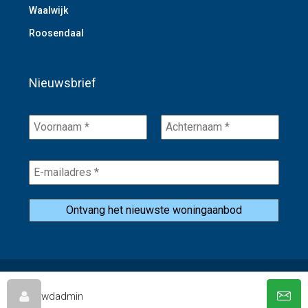
Waalwijk
Roosendaal
Nieuwsbrief
Voornaam
Achternaam
*
*
E-
mailadres
*
© W&D Vastgoed -
Privacybeleid
-
Website door SBMR Webdesign
wdadmin