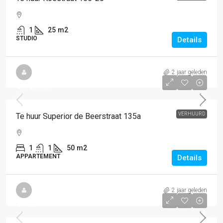
1
25
m2
STUDIO
Details
2 jaar geleden
€775
/PM
VERHUURD
Te huur Superior de Beerstraat 135a
1
1
50
m2
APPARTEMENT
Details
2 jaar geleden
€715
/PM