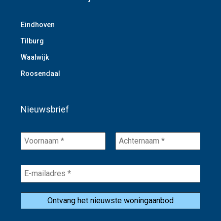
Eindhoven
Tilburg
Waalwijk
Roosendaal
Nieuwsbrief
Voornaam
Achternaam
*
*
E-
mailadres
*