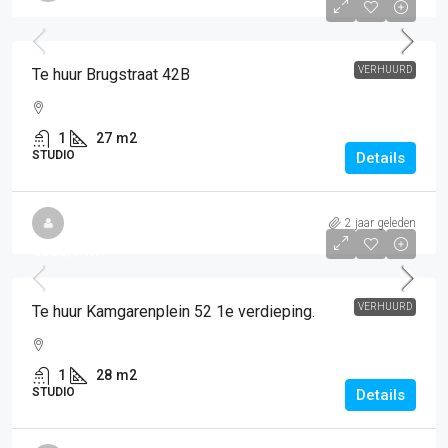
VERHUURD
Te huur Brugstraat 42B
1
27
m2
STUDIO
Details
2 jaar geleden
€535
/PM
VERHUURD
Te huur Kamgarenplein 52 1e verdieping.
1
28
m2
STUDIO
Details