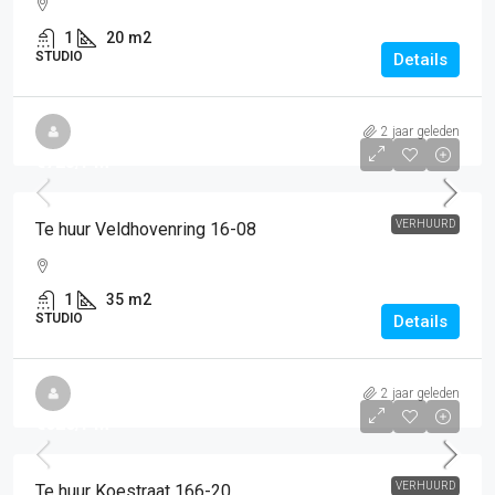
1
20
m2
STUDIO
Details
2 jaar geleden
€725
/PM
VERHUURD
Te huur Veldhovenring 16-08
1
35
m2
STUDIO
Details
2 jaar geleden
€620
/PM
VERHUURD
Te huur Koestraat 166-20