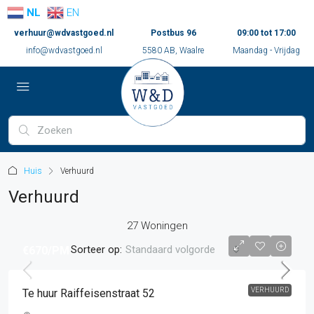
NL
EN
verhuur@wdvastgoed.nl
Postbus 96
09:00 tot 17:00
info@wdvastgoed.nl
5580 AB, Waalre
Maandag - Vrijdag
Huis
Verhuurd
Verhuurd
27 Woningen
Sorteer op:
Standaard volgorde
€670
/PM
VERHUURD
Te huur Raiffeisenstraat 52