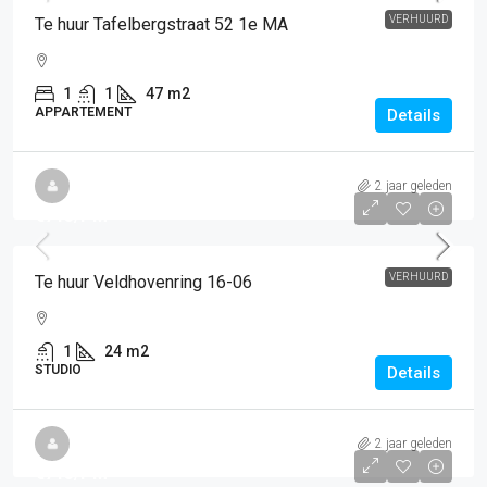
VERHUURD
Te huur Tafelbergstraat 52 1e MA
1
1
47
m2
APPARTEMENT
Details
2 jaar geleden
€715
/PM
VERHUURD
Te huur Veldhovenring 16-06
1
24
m2
STUDIO
Details
2 jaar geleden
€715
/PM