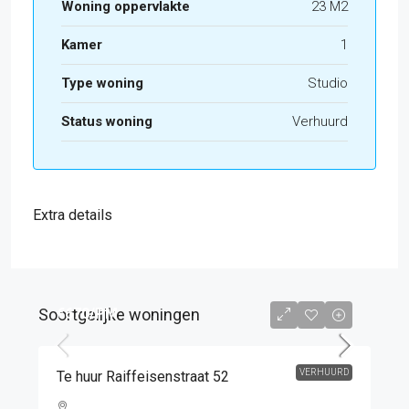
Woning oppervlakte
23 M2
Kamer
1
Type woning
Studio
Status woning
Verhuurd
Extra details
Soortgelijke woningen
€670
/PM
VERHUURD
Te huur Raiffeisenstraat 52