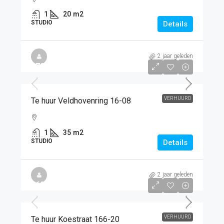
1
20
m2
STUDIO
Details
2 jaar geleden
€725
/PM
VERHUURD
Te huur Veldhovenring 16-08
1
35
m2
STUDIO
Details
2 jaar geleden
€620
/PM
VERHUURD
Te huur Koestraat 166-20