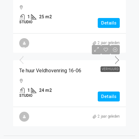
1
25
m2
STUDIO
Details
2 jaar geleden
€715
/PM
VERHUURD
Te huur Veldhovenring 16-06
1
24
m2
STUDIO
Details
2 jaar geleden