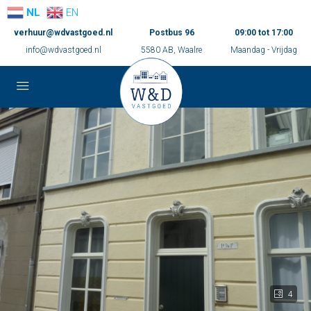
NL
EN
verhuur@wdvastgoed.nl
Postbus 96
09:00 tot 17:00
info@wdvastgoed.nl
5580 AB, Waalre
Maandag - Vrijdag
4