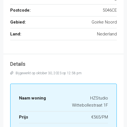
Postcode:
5046CE
Gebied:
Goirke Noord
Land:
Nederland
Details
Bijgewerkt op oktober 30, 2023 op 12:58 pm
Naam woning
HZStudio
Wittebollestraat 1F
Prijs
€565/PM