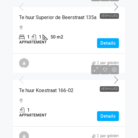
VERHUURD
Te huur Superior de Beerstraat 135a
1
1
50
m2
APPARTEMENT
Details
2 jaar geleden
€718
/PM
VERHUURD
Te huur Koestraat 166-02
1
APPARTEMENT
Details
2 jaar geleden