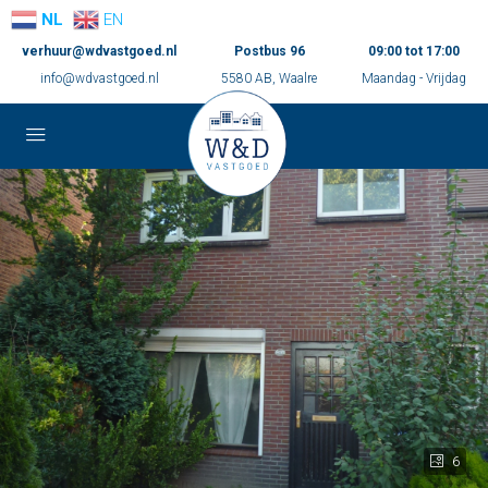
NL
EN
verhuur@wdvastgoed.nl
Postbus 96
09:00 tot 17:00
info@wdvastgoed.nl
5580 AB, Waalre
Maandag - Vrijdag
6