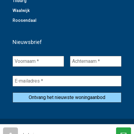
Tilburg
Waalwijk
Roosendaal
Nieuwsbrief
Voornaam
Achternaam
*
*
E-
mailadres
*
© W&D Vastgoed -
Privacybeleid
-
Website door SBMR Webdesign