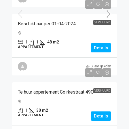
€784
/PM
VERHUURD
Beschikbaar per 01-04-2024
1
1
48
m2
APPARTEMENT
Details
3 jaar geleden
€750
/PM
VERHUURD
Te huur appartement Goirkestraat 49C
1
30
m2
APPARTEMENT
Details