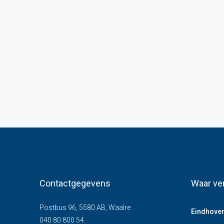
Contactgegevens
Waar ve
Postbus 96, 5580 AB, Waalre
Eindhove
040 80 800 54