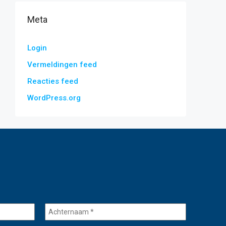
Meta
Login
Vermeldingen feed
Reacties feed
WordPress.org
Achternaam
*