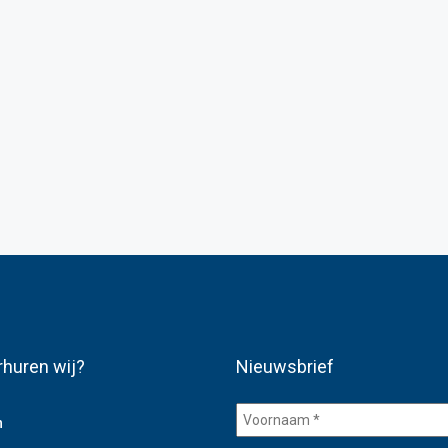
rhuren wij?
Nieuwsbrief
Voornaam
n
*