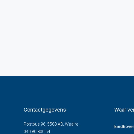
Contactgegevens
Waar ve
Postbus 96, 5580 AB, Waalre
Eindhove
040 80 800 54