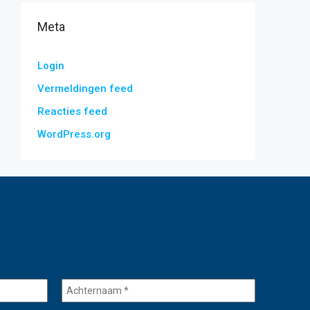
Meta
Login
Vermeldingen feed
Reacties feed
WordPress.org
Achternaam
*