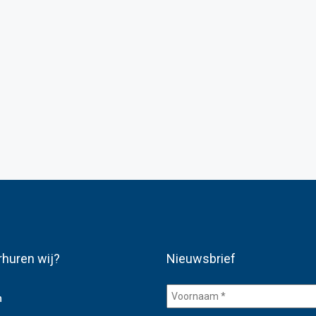
rhuren wij?
Nieuwsbrief
Voornaam
n
*