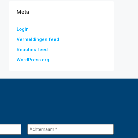
Meta
Login
Vermeldingen feed
Reacties feed
WordPress.org
Achternaam
*