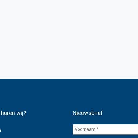
rhuren wij?
Nieuwsbrief
Voornaam
n
*