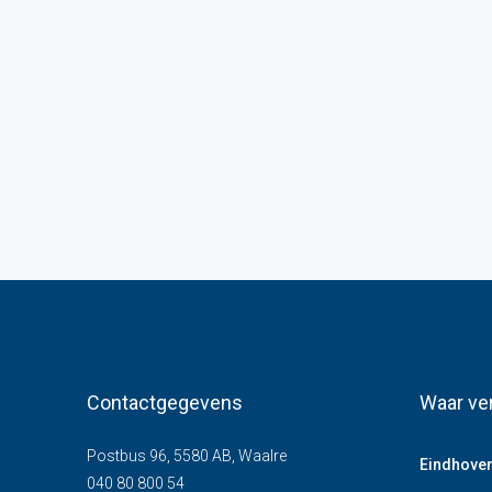
Contactgegevens
Waar ve
Postbus 96, 5580 AB, Waalre
Eindhove
040 80 800 54