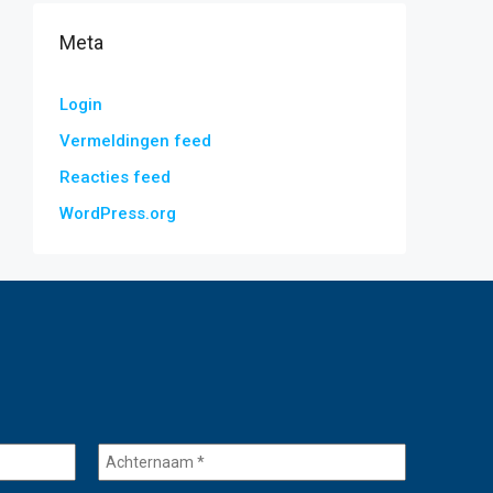
Meta
Login
Vermeldingen feed
Reacties feed
WordPress.org
Achternaam
*