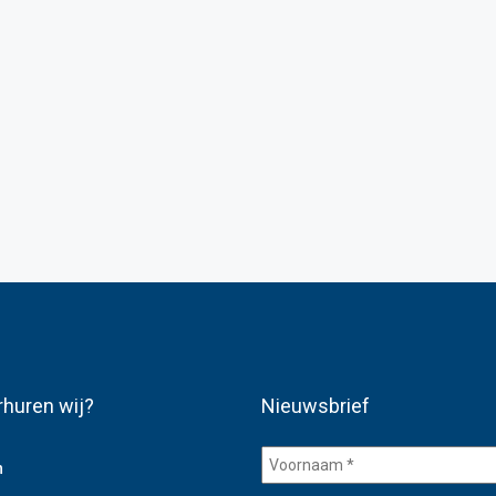
rhuren wij?
Nieuwsbrief
Voornaam
n
*