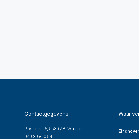
Contactgegevens
Waar ve
Postbus 96, 5580 AB, Waalre
Eindhove
040 80 800 54